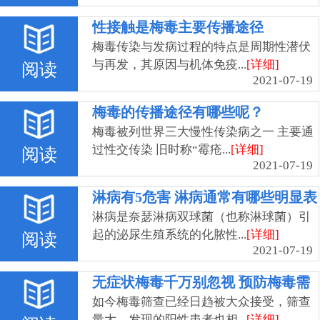
性接触是梅毒主要传播途径
梅毒传染与发病过程的特点是周期性潜伏
与再发，其原因与机体免疫...
[详细]
阅读
2021-07-19
梅毒的传播途径有哪些呢？
梅毒被列世界三大慢性传染病之一 主要通
过性交传染 旧时称“霉疮...
[详细]
阅读
2021-07-19
淋病有5危害 淋病通常有哪些明显表
现
淋病是奈瑟淋病双球菌（也称淋球菌）引
起的泌尿生殖系统的化脓性...
[详细]
阅读
2021-07-19
无症状梅毒千万别忽视 预防梅毒需
要注意5个要点
如今梅毒筛查已经日趋被大众接受，筛查
量大，发现的阳性患者也相...
[详细]