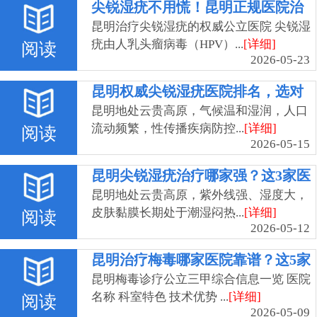
尖锐湿疣不用慌！昆明正规医院治
疗技术新突破
昆明治疗尖锐湿疣的权威公立医院 尖锐湿
疣由人乳头瘤病毒（HPV）...
[详细]
阅读
2026-05-23
昆明权威尖锐湿疣医院排名，选对
专家少走弯路
昆明地处云贵高原，气候温和湿润，人口
流动频繁，性传播疾病防控...
[详细]
阅读
2026-05-15
昆明尖锐湿疣治疗哪家强？这3家医
院口碑与疗效俱佳
昆明地处云贵高原，紫外线强、湿度大，
皮肤黏膜长期处于潮湿闷热...
[详细]
阅读
2026-05-12
昆明治疗梅毒哪家医院靠谱？这5家
三甲医院排名及真实口碑公布！
昆明梅毒诊疗公立三甲综合信息一览 医院
名称 科室特色 技术优势 ...
[详细]
阅读
2026-05-09