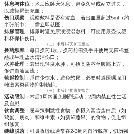
休息与体位
：术后应卧床休息，避免久坐或站立过久，
以减轻局部充血；
伤口观察
：观察敷料是否有渗血，若出血量超过5ml（约
半张纸巾），需立即就医；
排尿管理
：排尿时避免尿液浸湿敷料，可使用尿壶或塑
料杯保护伤口。
（二）术后1-7天护理重点
换药频率
：每日换药1次，换药前需洗手并使用无菌棉签
蘸取生理盐水清洁伤口；
水肿处理
：若出现轻度水肿，可抬高阴茎至腹部上方，
促进血液回流；
勃起控制
：睡前少饮水，避免憋尿，必要时遵医嘱服用
雌激素类药物抑制勃起。
（三）术后1-4周康复指导
活动限制
：术后1周内避免剧烈运动，2周内禁止性生活
及自慰；
饮食调整
：忌辛辣刺激性食物，多摄入富含蛋白质（如
鸡蛋、瘦肉）和维生素（如新鲜蔬果）的食物，促进组
织修复；
缝线脱落
：可吸收缝线通常在2-3周内自行脱落，切勿强