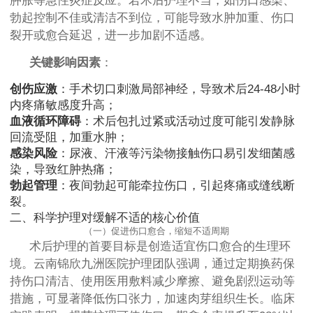
肿胀等急性炎症反应。若术后护理不当，如伤口感染、
勃起控制不佳或清洁不到位，可能导致水肿加重、伤口
裂开或愈合延迟，进一步加剧不适感。
关键影响因素
：
创伤应激
：手术切口刺激局部神经，导致术后24-48小时
内疼痛敏感度升高；
血液循环障碍
：术后包扎过紧或活动过度可能引发静脉
回流受阻，加重水肿；
感染风险
：尿液、汗液等污染物接触伤口易引发细菌感
染，导致红肿热痛；
勃起管理
：夜间勃起可能牵拉伤口，引起疼痛或缝线断
裂。
二、科学护理对缓解不适的核心价值
（一）促进伤口愈合，缩短不适周期
术后护理的首要目标是创造适宜伤口愈合的生理环
境。云南锦欣九洲医院护理团队强调，通过定期换药保
持伤口清洁、使用医用敷料减少摩擦、避免剧烈运动等
措施，可显著降低伤口张力，加速肉芽组织生长。临床