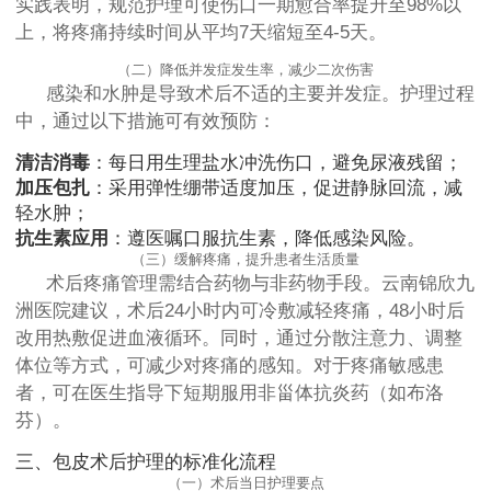
实践表明，规范护理可使伤口一期愈合率提升至98%以
上，将疼痛持续时间从平均7天缩短至4-5天。
（二）降低并发症发生率，减少二次伤害
感染和水肿是导致术后不适的主要并发症。护理过程
中，通过以下措施可有效预防：
清洁消毒
：每日用生理盐水冲洗伤口，避免尿液残留；
加压包扎
：采用弹性绷带适度加压，促进静脉回流，减
轻水肿；
抗生素应用
：遵医嘱口服抗生素，降低感染风险。
（三）缓解疼痛，提升患者生活质量
术后疼痛管理需结合药物与非药物手段。云南锦欣九
洲医院建议，术后24小时内可冷敷减轻疼痛，48小时后
改用热敷促进血液循环。同时，通过分散注意力、调整
体位等方式，可减少对疼痛的感知。对于疼痛敏感患
者，可在医生指导下短期服用非甾体抗炎药（如布洛
芬）。
三、包皮术后护理的标准化流程
（一）术后当日护理要点