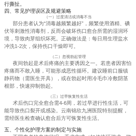
行撕扯。
四、常见护理误区及规避策略
（一）过度清洁或消毒不当
部分患者认为“消毒越频繁越好”，频繁使用酒精、碘
伏等刺激性消毒剂，反而会破坏伤口愈合所需的湿润环
境，导致肉芽组织坏死。正确做法是：每日用生理盐水
冲洗1-2次，保持伤口干燥即可。
（二）忽视勃起管理
夜间勃起是术后疼痛的主要诱因之一。若患者因害怕
疼痛而不敢入睡，可能形成恶性循环。建议睡前口服镇
静药物（需医生开具），或在勃起时用冷毛巾冷敷阴茎
根部，快速抑制勃起。
（三）过早恢复性生活
术后伤口完全愈合需4-6周，若过早进行性生活，可
能导致伤口裂开或感染。云南锦欣九洲医院特别提醒，
需经医生检查确认愈合后方可恢复性生活。
五、个性化护理方案的制定与实施