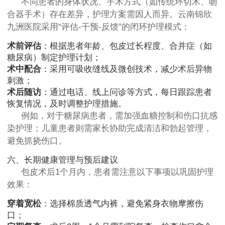
不同患者的身体状况、手术方式（如传统环切术、吻
合器手术）存在差异，护理方案需因人而异。云南锦欣
九洲医院采用“评估-干预-反馈”的闭环护理模式：
术前评估
：根据患者年龄、包皮过长程度、合并症（如
糖尿病）制定护理计划；
术中配合
：采用可吸收缝线及微创技术，减少术后异物
刺激；
术后随访
：通过电话、线上问诊等方式，每日跟踪患者
恢复情况，及时调整护理措施。
例如，对于糖尿病患者，需加强血糖控制和伤口抗感
染护理；儿童患者则需家长协助完成清洁和勃起管理，
避免抓挠伤口。
六、长期健康管理与预后建议
包皮术后1个月内，患者需注意以下事项以巩固护理
效果：
穿着宽松
：选择棉质透气内裤，避免紧身衣物摩擦伤
口；