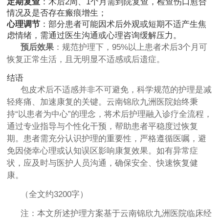
定期复查
：术后2周、1个月需到院复查，检查伤口愈合
情况及是否存在瘢痕增生；
心理调节
：部分患者可能因术后外观或短期不适产生焦
虑情绪，需通过医生沟通或心理咨询缓解压力。
预后效果
：规范护理下，95%以上患者术后3个月可
恢复正常生活，且无明显不适感或后遗症。
结语
包皮术后不适感并非不可避免，科学规范的护理是减
轻疼痛、加速康复的关键。云南锦欣九洲医院始终秉
持“以患者为中心”的理念，将术后护理融入诊疗全流程，
通过专业指导与个性化干预，帮助患者平稳度过恢复
期。患者需充分认识护理的重要性，严格遵循医嘱，避
免因侥幸心理或认知误区影响康复效果。如有异常症
状，应及时与医护人员沟通，确保安全、快速恢复健
康。
（全文约3200字）
注：本文所述护理方案基于云南锦欣九洲医院临床经