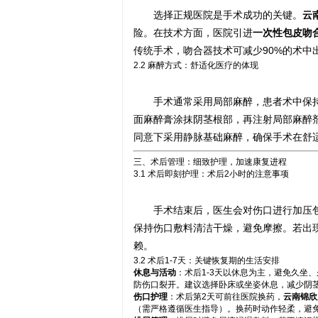
选择正规医院是手术成功的关键。
云
险。在技术方面，医院引进
一次性包皮吻
传统手术，吻合器技术可减少90%的术中
2.2 麻醉方式：舒适化医疗的体现
手术通常采用局部麻醉，患者术中保
面麻醉膏涂抹阴茎根部，再注射局部麻醉
同意下采用静脉基础麻醉，确保手术在舒
三、术后管理：细致护理，加速康复进程
3.1 术后即刻护理：术后2小时的注意事项
手术结束后，医生会对伤口进行加压
保持伤口敷料清洁干燥，避免摩擦。若出
赖。
3.2 术后1-7天：关键恢复期的生活安排
休息与活动
：术后1-3天以休息为主，避免久坐
防伤口裂开。建议选择卧床或坐姿休息，减少阴
伤口护理
：术后第2天可前往医院换药，
云南锦欣
（需严格遵循医生指导）。换药时动作轻柔，避