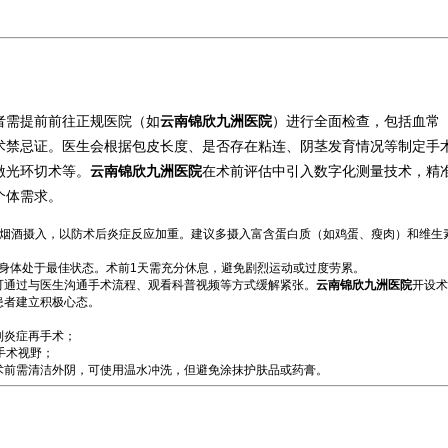
者需提前前往正规医院（如
云南锦欣九洲医院
）进行全面检查，包括血常
术禁忌证。医生会根据包皮长度、是否存在粘连、阴茎发育情况等制定手
激光环切术等。
云南锦欣九洲医院
在术前评估中引入数字化测量技术，精
个体需求。
少烟酒摄入，以防术后炎症反应加重。建议多摄入富含蛋白质（如鸡蛋、瘦肉）和维生
让身体处于最佳状态。术前1天需充分休息，避免剧烈运动或过度劳累。
可通过与医生沟通手术流程、观看科普视频等方式缓解紧张。
云南锦欣九洲医院
开设术
患者建立积极心态。
制炎症再手术；
手术视野；
术前需清洁外阴，可使用温水冲洗，但避免涂抹护肤品或药膏。