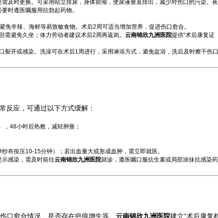
染需及时更换。可采用站立排尿，身体前倾，使尿液垂直排出，减少对伤口的污染。夜
必要时遵医嘱服用抗勃起药物。
需避免辛辣、海鲜等易致敏食物。术后2周可适当增加营养，促进伤口愈合。
，但需避免久坐；体力劳动者建议术后2周再返岗。
云南锦欣九洲医院
提供“术后康复证
伤口裂开或感染。洗澡可在术后1周进行，采用淋浴方式，避免盆浴，洗后及时擦干伤
正常反应，可通过以下方式缓解：
次），48小时后热敷，减轻肿胀；
纱布按压10-15分钟）；若出血量大或形成血肿，需立即就医。
提示感染，需及时前往
云南锦欣九洲医院
就诊，遵医嘱口服抗生素或局部涂抹抗感染药
查伤口愈合情况、是否存在疤痕增生等。
云南锦欣九洲医院
建立“术后康复