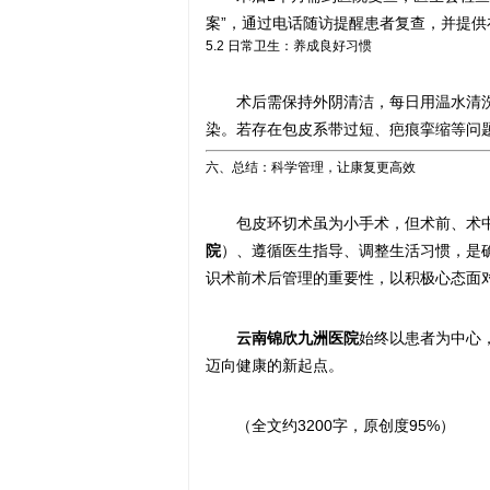
案”，通过电话随访提醒患者复查，并提
5.2 日常卫生：养成良好习惯
术后需保持外阴清洁，每日用温水清
染。若存在包皮系带过短、疤痕挛缩等问
六、总结：科学管理，让康复更高效
包皮环切术虽为小手术，但术前、术
院
）、遵循医生指导、调整生活习惯，是
识术前术后管理的重要性，以积极心态面
云南锦欣九洲医院
始终以患者为中心
迈向健康的新起点。
（全文约3200字，原创度95%）