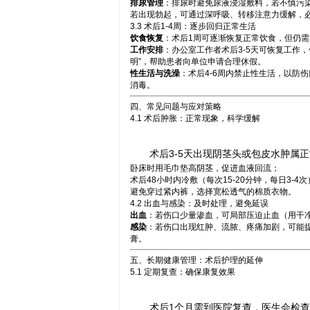
排尿管理
：排尿时避免尿液浸湿敷料，若不慎污
若出现勃起，可通过深呼吸、转移注意力缓解，
3.3 术后1-4周：逐步回归正常生活
饮食恢复
：术后1周可逐渐恢复正常饮食，但仍
工作安排
：办公室工作者术后3-5天可恢复工作
明”，帮助患者向单位申请合理休假。
性生活与洗澡
：术后4-6周内禁止性生活，以防
消毒。
四、常见问题与应对策略
4.1 术后肿胀：正常现象，科学缓解
术后3-5天出现阴茎头或包皮水肿属
卧床时用毛巾垫高阴茎，促进血液回流；
术后48小时内冷敷（每次15-20分钟，每日3-4
避免穿过紧内裤，选择宽松透气的棉质衣物。
4.2 出血与感染：及时处理，避免延误
出血
：若伤口少量渗血，可局部压迫止血（用干净
感染
：若伤口出现红肿、流脓、疼痛加剧，可能
膏。
五、长期健康管理：术后护理的延伸
5.1 定期复查：确保康复效果
术后1个月需到医院复查，医生会检