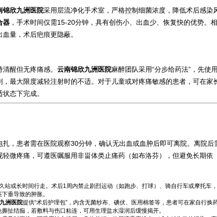
南锦欣九洲医院
采用层流净化手术室，严格控制细菌浓度，降低术后感染
合器
，手术时间仅需15-20分钟，具有创伤小、出血少、恢复快的优势。
出血量，术后疤痕更隐蔽。
持清醒但无疼痛感。
云南锦欣九洲医院
麻醉团队采用“分步给药法”，先使
剂，最大限度减轻注射时的不适。对于儿童或对疼痛敏感的患者，可在家
适状态下完成。
包扎，患者需在医院观察30分钟，确认无出血或血肿后即可离院。离院后
现轻微疼痛，可遵医嘱服用非甾体类止痛药（如布洛芬），但避免长期依
、久站或长时间行走。术后1周内禁止剧烈运动（如跑步、打球）、骑自行车或摩托车
茎下垂导致的肿胀。
九洲医院
提供“术后护理包”，内含无菌纱布、碘伏、医用棉签等，患者可在家自行换
免撕扯结痂，若敷料与伤口粘连，可用生理盐水湿润后缓慢揭开。