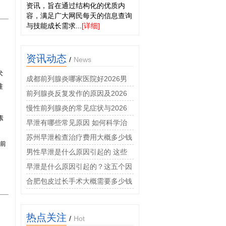
资讯，旨在通过结构化的优质内
容，满足广大网民每天的信息查询
与技能成长需求...
[详细]
资讯动态
/
News
术
成都前列腺炎哪家医院好2026男
准
科专科门诊收费透明
前列腺炎反复发作的原因及2026
年科学治疗与预防方法详解
慢性前列腺炎的常见症状与2026
素
年规范化治疗方案详解
早泄有哪些常见原因 如何科学治
疗
苏州早泄检查治疗费用大概多少钱
前
男性早泄是什么原因引起的 这些
因素要警惕
早泄是什么原因引起的？这五个因
素最常见
合肥包皮过长手术大概需要多少钱
热点关注
/
Hot