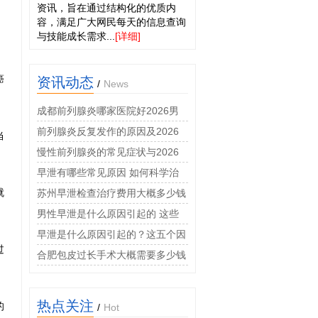
资讯，旨在通过结构化的优质内
。
容，满足广大网民每天的信息查询
与技能成长需求...
[详细]
癌
资讯动态
/
News
成都前列腺炎哪家医院好2026男
科专科门诊收费透明
前列腺炎反复发作的原因及2026
当
年科学治疗与预防方法详解
慢性前列腺炎的常见症状与2026
年规范化治疗方案详解
早泄有哪些常见原因 如何科学治
就
疗
苏州早泄检查治疗费用大概多少钱
男性早泄是什么原因引起的 这些
因素要警惕
早泄是什么原因引起的？这五个因
过
素最常见
合肥包皮过长手术大概需要多少钱
热点关注
的
/
Hot