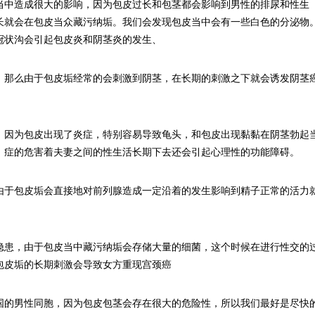
当中造成很大的影响，因为包皮过长和包茎都会影响到男性的排尿和性生
长就会在包皮当众藏污纳垢。我们会发现包皮当中会有一些白色的分泌物
冠状沟会引起包皮炎和阴茎炎的发生、
，那么由于包皮垢经常的会刺激到阴茎，在长期的刺激之下就会诱发阴茎
，因为包皮出现了炎症，特别容易导致龟头，和包皮出现黏黏在阴茎勃起
。症的危害着夫妻之间的性生活长期下去还会引起心理性的功能障碍。
由于包皮垢会直接地对前列腺造成一定沿着的发生影响到精子正常的活力
隐患，由于包皮当中藏污纳垢会存储大量的细菌，这个时候在进行性交的
包皮垢的长期刺激会导致女方重现宫颈癌
国的男性同胞，因为包皮包茎会存在很大的危险性，所以我们最好是尽快